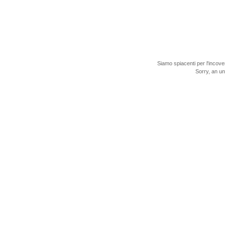
Siamo spiacenti per l'incove
Sorry, an u