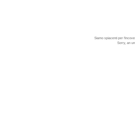
Siamo spiacenti per l'incove
Sorry, an u