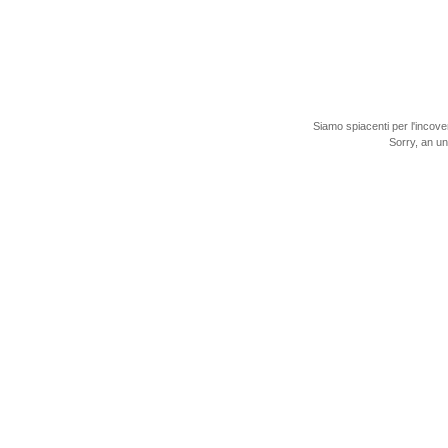
Siamo spiacenti per l'incove
Sorry, an u