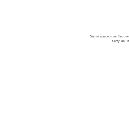
Siamo spiacenti per l'incove
Sorry, an u