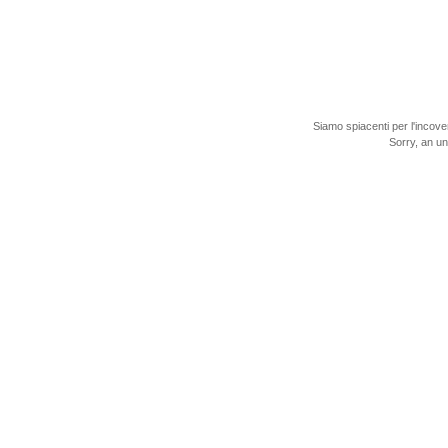
Siamo spiacenti per l'incove
Sorry, an u