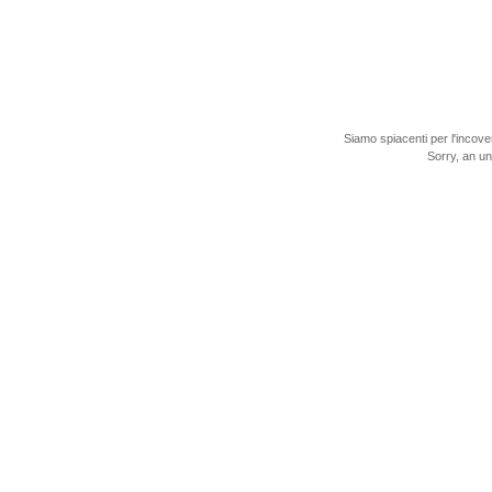
Siamo spiacenti per l'incove
Sorry, an u