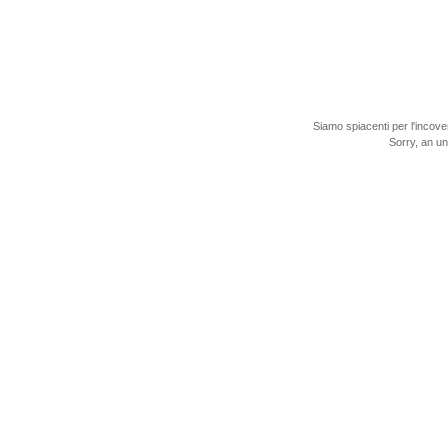
Siamo spiacenti per l'incove
Sorry, an u