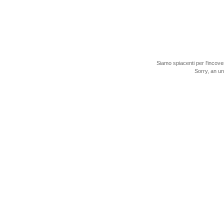
Siamo spiacenti per l'incove
Sorry, an u