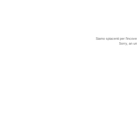
Siamo spiacenti per l'incove
Sorry, an u