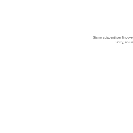
Siamo spiacenti per l'incove
Sorry, an u