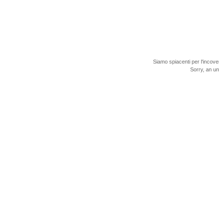
Siamo spiacenti per l'incove
Sorry, an u