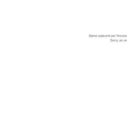
Siamo spiacenti per l'incove
Sorry, an u