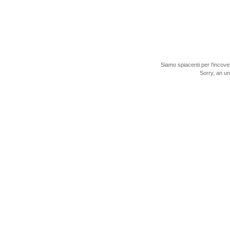
Siamo spiacenti per l'incove
Sorry, an u