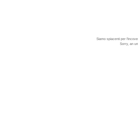
Siamo spiacenti per l'incove
Sorry, an u