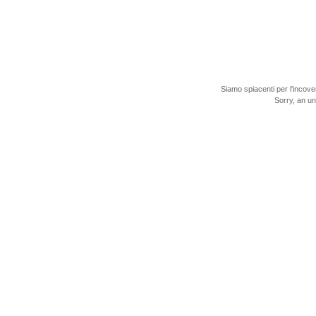
Siamo spiacenti per l'incove
Sorry, an u