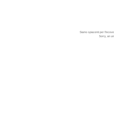
Siamo spiacenti per l'incove
Sorry, an u