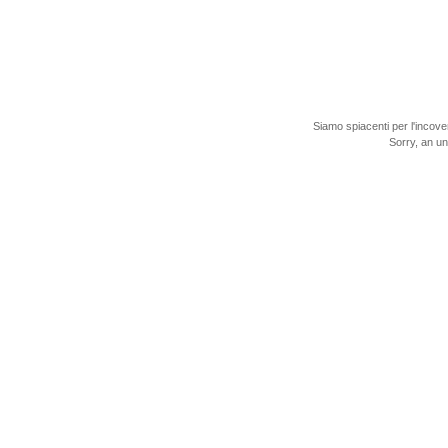
Siamo spiacenti per l'incove
Sorry, an u