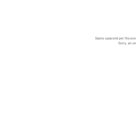
Siamo spiacenti per l'incove
Sorry, an u