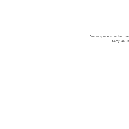
Siamo spiacenti per l'incove
Sorry, an u