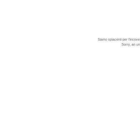
Siamo spiacenti per l'incove
Sorry, an u