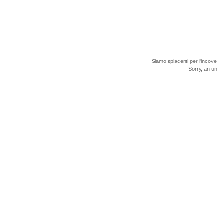
Siamo spiacenti per l'incove
Sorry, an u