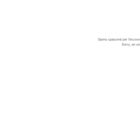
Siamo spiacenti per l'incove
Sorry, an u