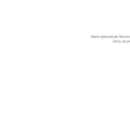
Siamo spiacenti per l'incove
Sorry, an u